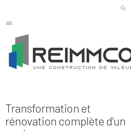
Skip
open
to
searc
form
content
Primary
Menu
Transformation et
rénovation complète d’un